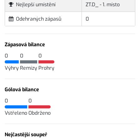
Nejlepší umístění
ZT.D_ - 1. místo
Odehraných zápasů
0
Zápasová bilance
0
0
0
Výhry
Remízy
Prohry
Gólová bilance
0
0
Vstřeleno
Obdrženo
Nejčastější soupeř