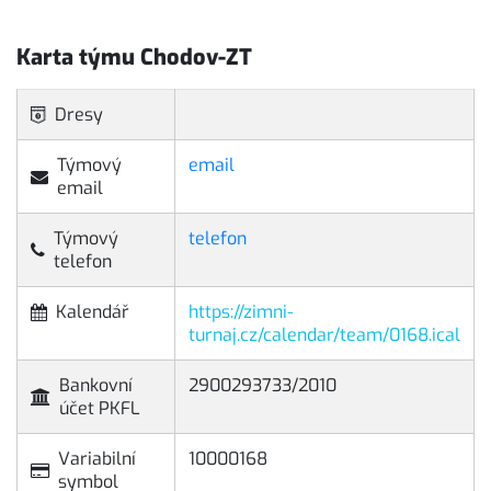
Karta týmu Chodov-ZT
Dresy
Týmový
email
email
Týmový
telefon
telefon
Kalendář
https://zimni-
turnaj.cz/calendar/team/0168.ical
Bankovní
2900293733/2010
účet PKFL
Variabilní
10000168
symbol