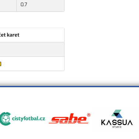
0.7
et karet