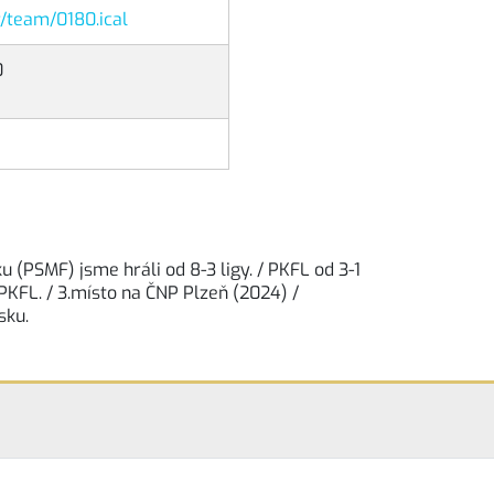
r/team/0180.ical
0
 (PSMF) jsme hráli od 8-3 ligy. / PKFL od 3-1
e PKFL. / 3.místo na ČNP Plzeň (2024) /
sku.