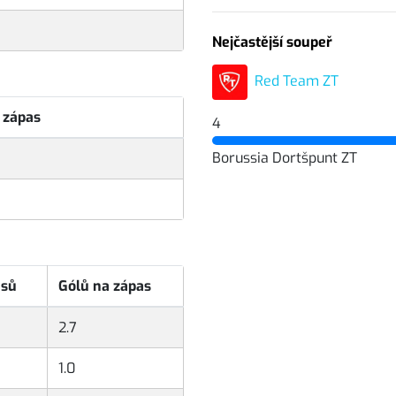
Nejčastější soupeř
Red Team ZT
 zápas
4
Borussia Dortšpunt ZT
asů
Gólů na zápas
2.7
1.0