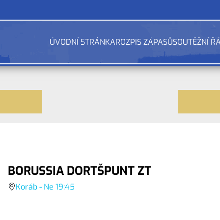
ÚVODNÍ STRÁNKA
ROZPIS ZÁPASŮ
SOUTĚŽNÍ Ř
BORUSSIA DORTŠPUNT ZT
Koráb - Ne 19:45