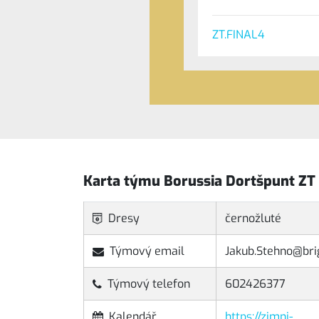
ZT.FINAL4
Karta týmu Borussia Dortšpunt ZT
Dresy
černožluté
Týmový email
Jakub.Stehno@bri
Týmový telefon
602426377
Kalendář
https://zimni-