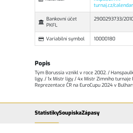
turnaj.cz/calenda
Bankovní účet
2900293733/201
PKFL
Variabilní symbol
10000180
Popis
Tým Borussia vznikl v roce 2002. / Hanspaulku
ligy. / 1x Mistr ligy / 4x Mistr Zimního turnaj
Reprezentace ČR na EuroCupu 2024 v Bulhar
Statistiky
Soupiska
Zápasy