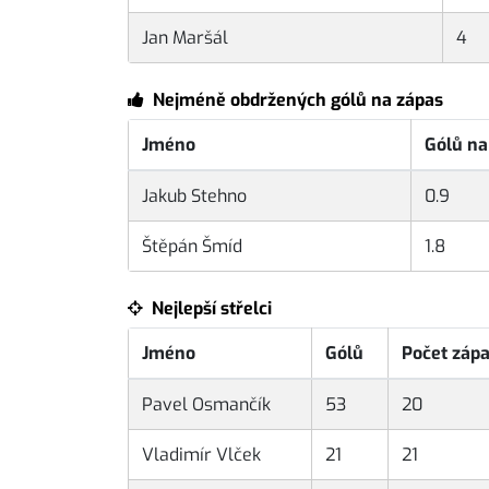
Jan Maršál
4
Nejméně obdržených gólů na zápas
Jméno
Gólů na
Jakub Stehno
0.9
Štěpán Šmíd
1.8
Nejlepší střelci
Jméno
Gólů
Počet záp
Pavel Osmančík
53
20
Vladimír Vlček
21
21