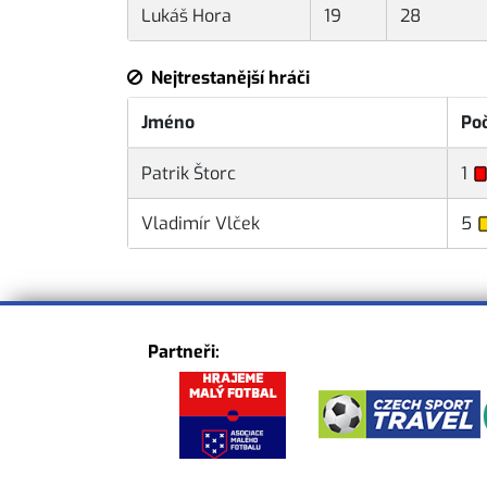
Lukáš Hora
19
28
Nejtrestanější hráči
Jméno
Poč
Patrik Štorc
1
Vladimír Vlček
5
Partneři: