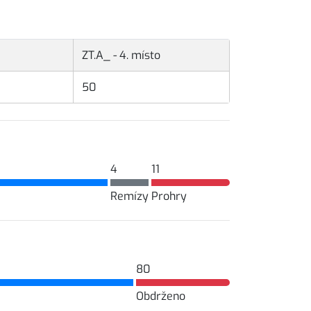
ZT.A_ - 4. místo
50
4
11
Remízy
Prohry
80
Obdrženo