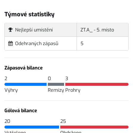
Týmové statistiky
Nejlepší umístění
ZT.A_ - 5. místo
Odehraných zápasů
5
Zápasová bilance
2
0
3
Výhry
Remízy
Prohry
Gólová bilance
20
25
Vstřeleno
Obdrženo