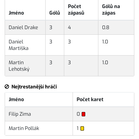
Počet
Gólů na
Jméno
Gólů
zápasů
zápas
Daniel Drake
3
4
0.8
Daniel
3
3
1.0
Martiška
Martin
3
3
1.0
Lehotský
Nejtrestanější hráči
Jméno
Počet karet
Filip Zima
0
Martin Pollák
1