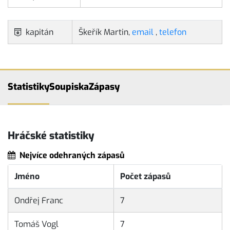
kapitán
Škeřík Martin,
email
,
telefon
Statistiky
Soupiska
Zápasy
Hráčské statistiky
Nejvíce odehraných zápasů
Jméno
Počet zápasů
Ondřej Franc
7
Tomáš Vogl
7