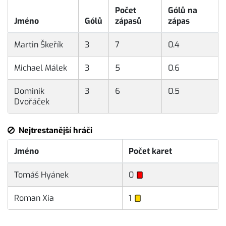
Počet
Gólů na
Jméno
Gólů
zápasů
zápas
Martin Škeřík
3
7
0.4
Michael Málek
3
5
0.6
Dominik
3
6
0.5
Dvořáček
Nejtrestanější hráči
Jméno
Počet karet
Tomáš Hyánek
0
Roman Xia
1