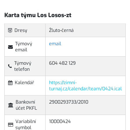
Karta týmu Los Losos-zt
Dresy
Žluto-černá
Týmový
email
email
Týmový
604 482 129
telefon
Kalendář
https://zimni-
turnaj.cz/calendar/team/0424.ical
Bankovní
2900293733/2010
účet PKFL
Variabilní
10000424
symbol