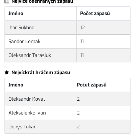
Nejvíce odehraných zápasů
Jméno
Počet zápasů
Ihor Sukhno
12
Sandor Lemak
11
Oleksandr Tarasiuk
11
Nejvíckrát hráčem zápasu
Jméno
Počet zápasů
Oleksandr Koval
2
Alekseienko Ivan
2
Denys Tokar
2