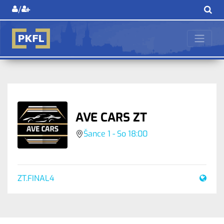
/
AVE CARS ZT
Šance 1 - So 18:00
ZT.FINAL4