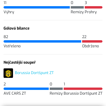
11
0
3
Výhry
Remízy
Prohry
Gólová bilance
82
22
Vstřeleno
Obdrženo
Nejčastější soupeř
Borussia Dortšpunt ZT
2
0
1
AVE CARS ZT
Remízy
Borussia Dortšpunt ZT