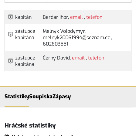
kapitán
Berdar Ihor,
email
,
telefon
zástupce
Melnyk Volodymyr,
kapitána
melnyk20061994@seznam.cz ,
602603551
zástupce
Černy David,
email
,
telefon
kapitána
Statistiky
Soupiska
Zápasy
Hráčské statistiky