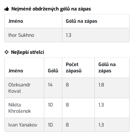
Nejméně obdržených gólů na zápas
Jméno
Gólů na zápas
Ihor Sukhno
1.3
Nejlepší střelci
Počet
Gólů na
Jméno
Gólů
zápasů
zápas
Oleksandr
14
8
1.8
Koval
Nikita
10
8
1.3
Khrolenok
Ivan Yanakov
10
8
1.3