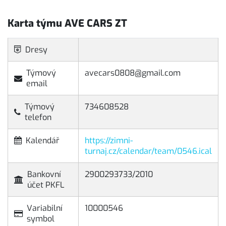
Karta týmu AVE CARS ZT
Dresy
Týmový
avecars0808@gmail.com
email
Týmový
734608528
telefon
Kalendář
https://zimni-
turnaj.cz/calendar/team/0546.ical
Bankovní
2900293733/2010
účet PKFL
Variabilní
10000546
symbol