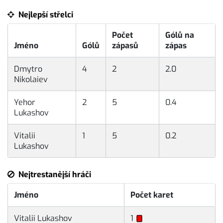
Nejlepší střelci
Počet
Gólů na
Jméno
Gólů
zápasů
zápas
Dmytro
4
2
2.0
Nikolaiev
Yehor
2
5
0.4
Lukashov
Vitalii
1
5
0.2
Lukashov
Nejtrestanější hráči
Jméno
Počet karet
Vitalii Lukashov
1