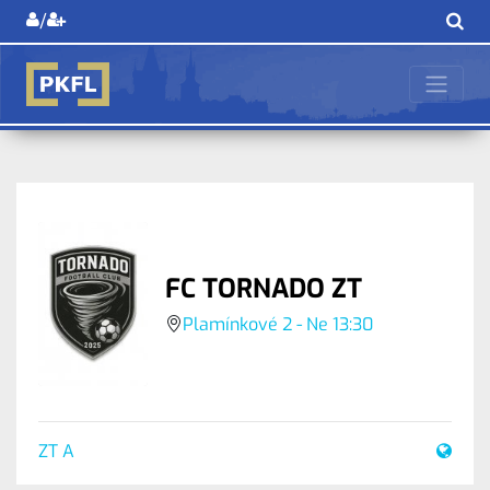
/
FC TORNADO ZT
Plamínkové 2 - Ne 13:30
ZT A