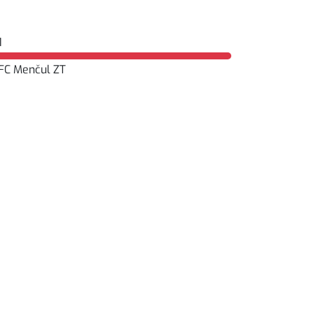
1
FC Menčul ZT