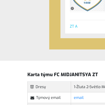
ZT A
Karta týmu FC MIDJANITSYA ZT
Dresy
1-Žluta 2-Světlo 
Týmový email
email