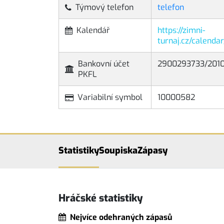
Týmový telefon
telefon
Kalendář
https://zimni-
turnaj.cz/calenda
Bankovní účet
2900293733/201
PKFL
Variabilní symbol
10000582
Statistiky
Soupiska
Zápasy
Hráčské statistiky
Nejvíce odehraných zápasů