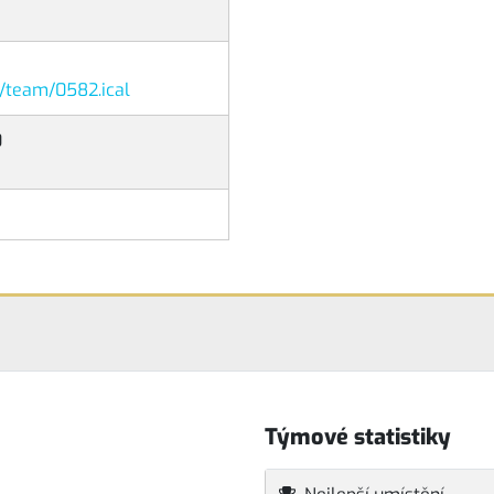
r/team/0582.ical
0
Týmové statistiky