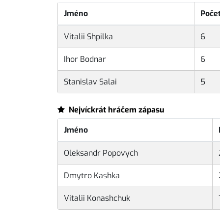
Jméno
Poče
Vitalii Shpilka
6
Ihor Bodnar
6
Stanislav Salai
5
Nejvíckrát hráčem zápasu
Jméno
Oleksandr Popovych
Dmytro Kashka
Vitalii Konashchuk