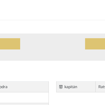
Modra
kapitán
Rat