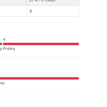
ZT A - 11. místo
6
4
y
Prohry
eno