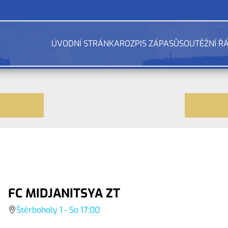
ÚVODNÍ STRÁNKA
ROZPIS ZÁPASŮ
SOUTĚŽNÍ Ř
FC MIDJANITSYA ZT
Štěrboholy 1 - So 17:00