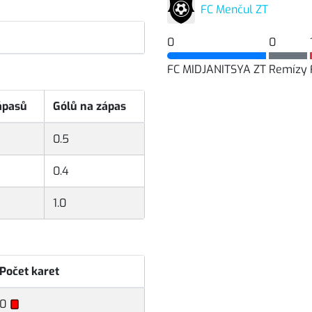
FC Menčul ZT
0
0
FC MIDJANITSYA ZT
Remízy
ápasů
Gólů na zápas
0.5
0.4
1.0
Počet karet
0