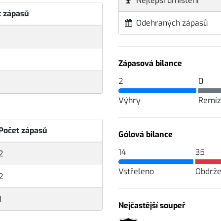
Nejlepší umístění
t zápasů
Odehraných zápasů
Zápasová bilance
2
0
Výhry
Remíz
Počet zápasů
Gólová bilance
14
35
2
Vstřeleno
Obdrž
2
1
Nejčastější soupeř