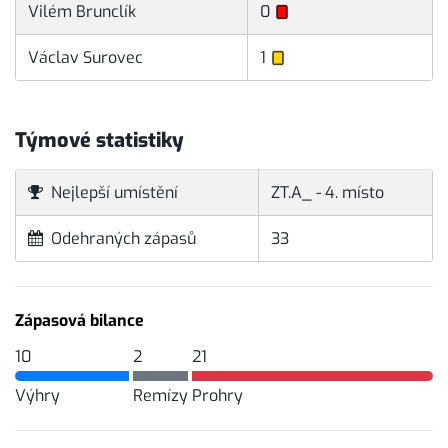
Vilém Brunclík
0
Václav Surovec
1
Týmové statistiky
Nejlepší umístění
ZT.A_ - 4. místo
Odehraných zápasů
33
Zápasová bilance
10
2
21
Výhry
Remízy
Prohry