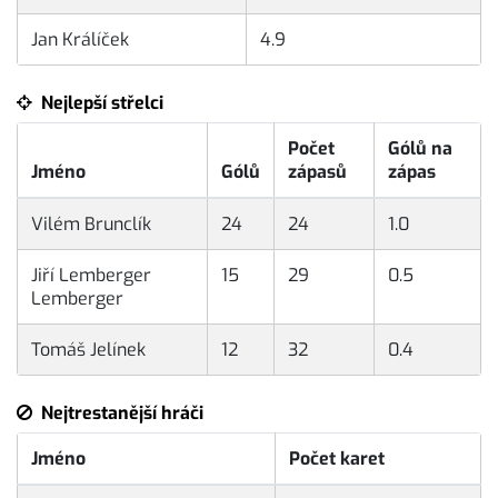
Jan Králíček
4.9
Nejlepší střelci
Počet
Gólů na
Jméno
Gólů
zápasů
zápas
Vilém Brunclík
24
24
1.0
Jiří Lemberger
15
29
0.5
Lemberger
Tomáš Jelínek
12
32
0.4
Nejtrestanější hráči
Jméno
Počet karet