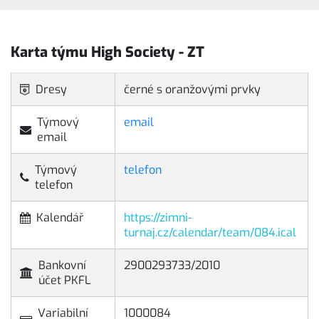
Karta týmu High Society - ZT
Dresy
černé s oranžovými prvky
Týmový
email
email
Týmový
telefon
telefon
Kalendář
https://zimni-
turnaj.cz/calendar/team/084.ical
Bankovní
2900293733/2010
účet PKFL
Variabilní
1000084