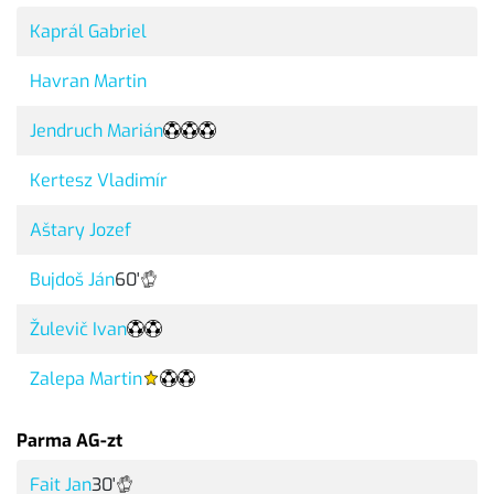
Kaprál Gabriel
Havran Martin
Jendruch Marián
Kertesz Vladimír
Aštary Jozef
Bujdoš Ján
60'
Žulevič Ivan
Zalepa Martin
Parma AG-zt
Fait Jan
30'