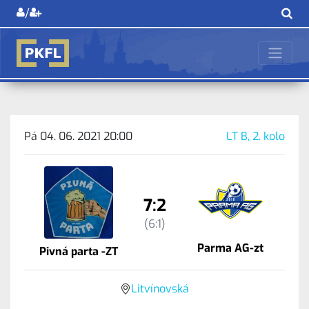
/
Pá 04. 06. 2021 20:00
LT B, 2. kolo
7:2
(6:1)
Parma AG-zt
Pivná parta -ZT
Litvínovská