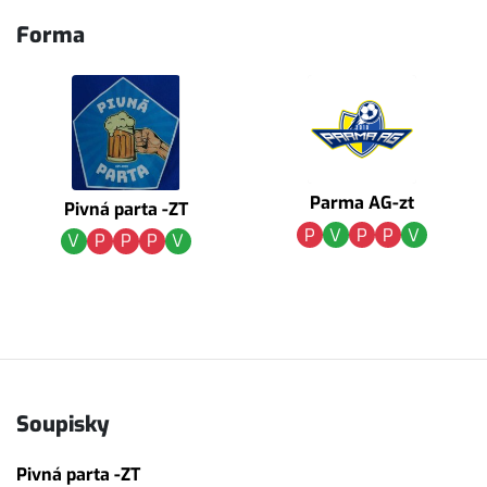
Forma
Parma AG-zt
Pivná parta -ZT
P
V
P
P
V
V
P
P
P
V
Soupisky
Pivná parta -ZT