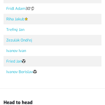
Frídl Adam
30'
Riha Jakub
Trefný Jan
Zezulák Ondřej
Ivanov Ivan
Fried Jan
Ivanov Borislav
Head to head