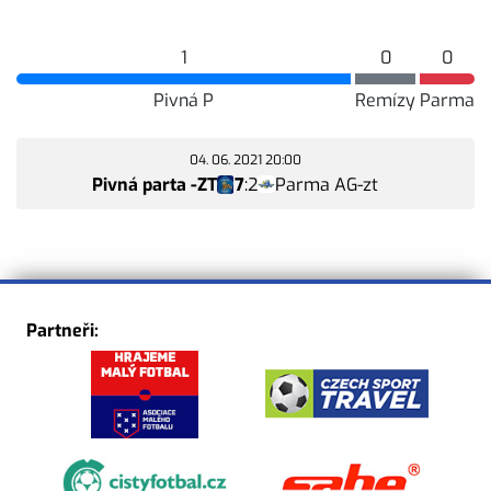
1
0
0
Pivná P
Remízy
Parma
04. 06. 2021 20:00
Pivná parta -ZT
7
:
2
Parma AG-zt
Partneři: