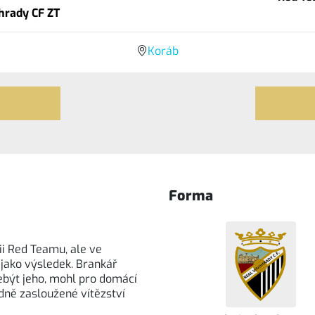
hrady CF ZT
Koráb
Forma
ii Red Teamu, ale ve
 jako výsledek. Brankář
ebýt jeho, mohl pro domácí
ádně zasloužené vítězství