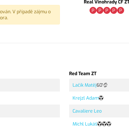
Real Vinohrady CF Z
P
P
P
P
P
vován. V případě zájmu o
ora.
Red Team ZT
Lačík Matěj
60'
Krejzl Adam
Cavaliere Leo
Michl Lukáš