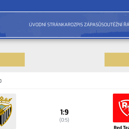
ÚVODNÍ STRÁNKA
ROZPIS ZÁPASŮ
SOUTĚŽNÍ Ř
0
1:9
(0:5)
Red Te