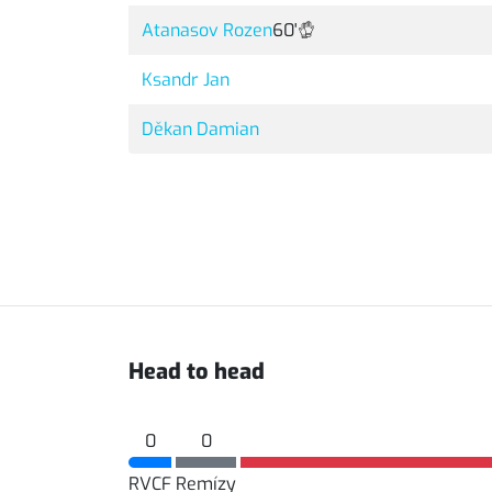
Atanasov Rozen
60'
Ksandr Jan
Děkan Damian
Head to head
0
0
RVCF
Remízy