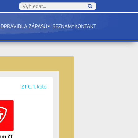
ÁD
PRAVIDLA ZÁPASŮ
SEZNAMY
KONTAKT
ZT C, 1. kolo
am ZT