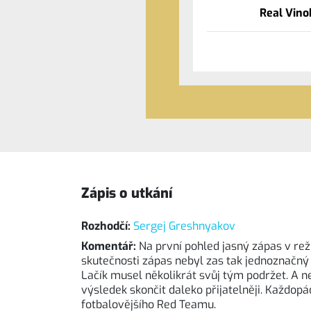
Real Vino
Zápis o utkání
Rozhodčí:
Sergej Greshnyakov
Komentář:
Na první pohled jasný zápas v rež
skutečnosti zápas nebyl zas tak jednoznačný
Lačík musel několikrát svůj tým podržet. A n
výsledek skončit daleko přijatelněji. Každop
fotbalovějšího Red Teamu.