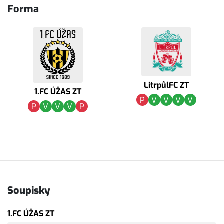
Forma
LitrpůlFC ZT
1.FC ÚŽAS ZT
P
V
V
V
V
P
V
V
V
P
Soupisky
1.FC ÚŽAS ZT