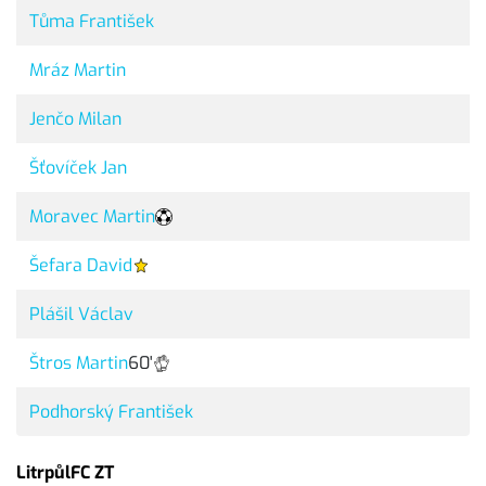
Tůma František
Mráz Martin
Jenčo Milan
Šťovíček Jan
Moravec Martin
Šefara David
Plášil Václav
Štros Martin
60'
Podhorský František
LitrpůlFC ZT