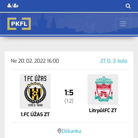
/
Ne 20. 02. 2022 16:00
ZT D, 3. kolo
1:5
(1:2)
LitrpůlFC ZT
1.FC ÚŽAS ZT
Děkanka