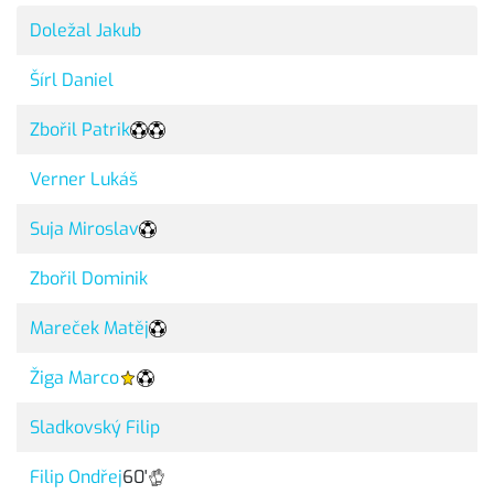
Doležal Jakub
Šírl Daniel
Zbořil Patrik
Verner Lukáš
Suja Miroslav
Zbořil Dominik
Mareček Matěj
Žiga Marco
Sladkovský Filip
Filip Ondřej
60'