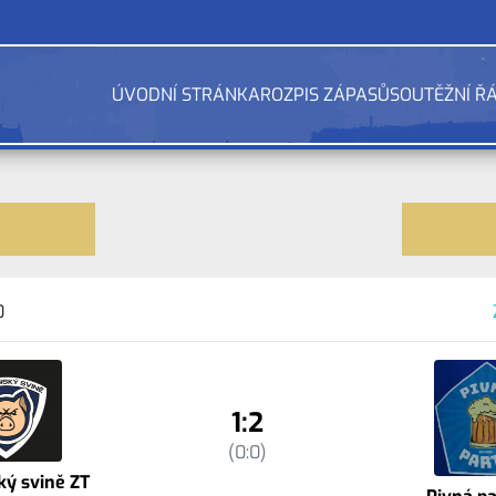
ÚVODNÍ STRÁNKA
ROZPIS ZÁPASŮ
SOUTĚŽNÍ Ř
0
1:2
(0:0)
ý svině ZT