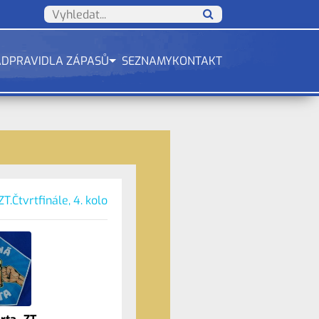
ÁD
PRAVIDLA ZÁPASŮ
SEZNAMY
KONTAKT
ZT.Čtvrtfinále, 4. kolo