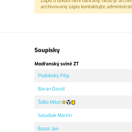
Zápis o utkání není nahraný, nebo je archi
archivovaný zápis kontaktujte administrát
Soupisky
Modřanský svině ZT
Podobský Filip
Baran David
Šídlo Milan
Saladiak Martin
Bazal Jan