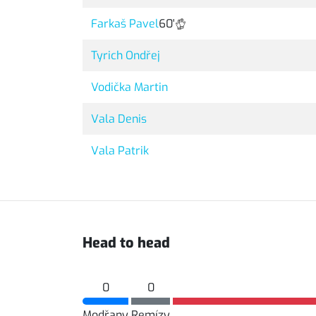
Farkaš Pavel
60'
Tyrich Ondřej
Vodička Martin
Vala Denis
Vala Patrik
Head to head
0
0
Modřany
Remízy