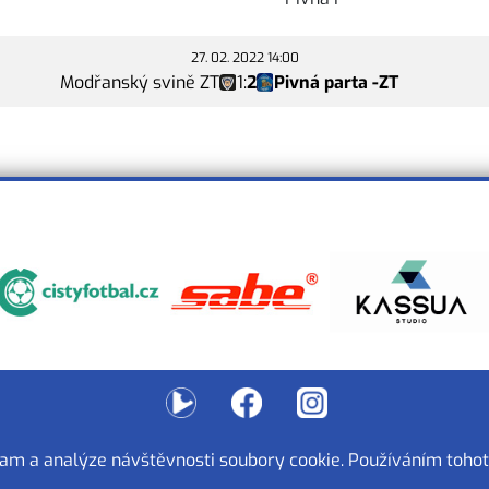
27. 02. 2022 14:00
Modřanský svině ZT
1
:
2
Pivná parta -ZT
lam a analýze návštěvnosti soubory cookie. Používáním tohot