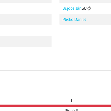
Bujdoš Ján
60'
Pliško Daniel
1
Pivná P