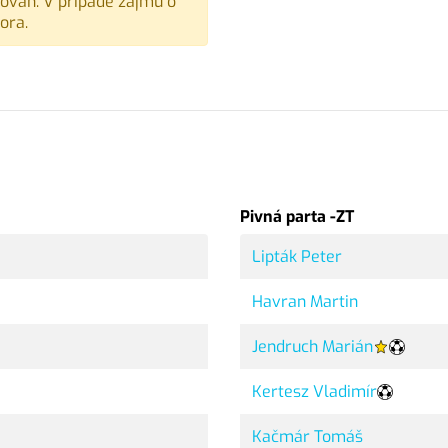
vován. V případě zájmu o
ora.
Pivná parta -ZT
Lipták Peter
Havran Martin
Jendruch Marián
Kertesz Vladimír
Kačmár Tomáš