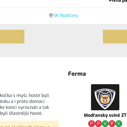
Pivná pa
SK Modřany
Forma
kočka s myší, hosté byli
útoku a i proto domácí
ke konci vyrovnali a tak
yli šťastnější hosté.
Modřanský svině ZT
P
P
V
P
V