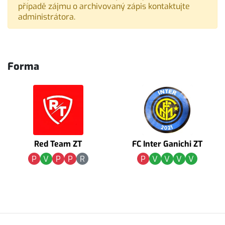
případě zájmu o archivovaný zápis kontaktujte
administrátora.
Forma
Red Team ZT
FC Inter Ganichi ZT
P
V
P
P
R
P
V
V
V
V