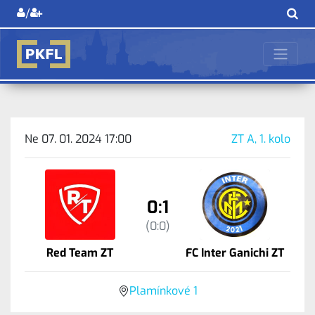
/
Ne 07. 01. 2024 17:00
ZT A, 1. kolo
0:1
(0:0)
Red Team ZT
FC Inter Ganichi ZT
Plamínkové 1