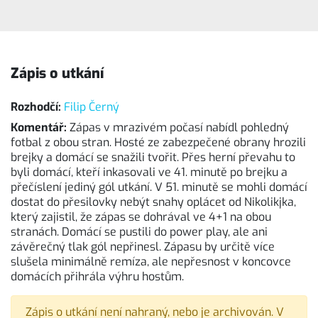
Zápis o utkání
Rozhodčí:
Filip Černý
Komentář:
Zápas v mrazivém počasí nabídl pohledný
fotbal z obou stran. Hosté ze zabezpečené obrany hrozili
brejky a domácí se snažili tvořit. Přes herní převahu to
byli domácí, kteří inkasovali ve 41. minutě po brejku a
přečíslení jediný gól utkání. V 51. minutě se mohli domácí
dostat do přesilovky nebýt snahy oplácet od Nikolikjka,
který zajistil, že zápas se dohrával ve 4+1 na obou
stranách. Domácí se pustili do power play, ale ani
závěrečný tlak gól nepřinesl. Zápasu by určitě více
slušela minimálně remíza, ale nepřesnost v koncovce
domácích přihrála výhru hostům.
Zápis o utkání není nahraný, nebo je archivován. V