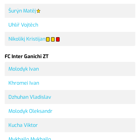
Šurýn Matěj
Uhlíř Vojtěch
Nikolikj Kristijan
FC Inter Ganichi ZT
Molodyk Ivan
Khromei Ivan
Dzhuhan Vladislav
Molodyk Oleksandr
Kucha Viktor
Mykhailo Mykhailo