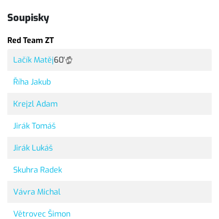
Soupisky
Red Team ZT
Lačík Matěj
60'
Říha Jakub
Krejzl Adam
Jirák Tomáš
Jirák Lukáš
Skuhra Radek
Vávra Michal
Větrovec Šimon