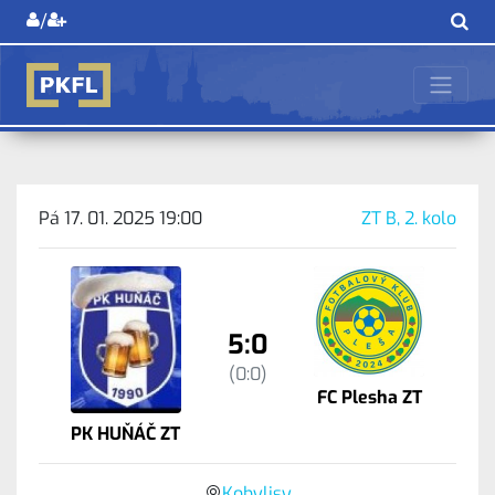
/
Pá 17. 01. 2025 19:00
ZT B, 2. kolo
5:0
(0:0)
FC Plesha ZT
PK HUŇÁČ ZT
Kobylisy