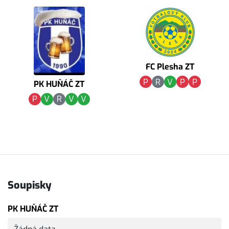
FC Plesha ZT
P
R
V
P
P
PK HUŇÁČ ZT
P
V
R
V
V
Soupisky
PK HUŇÁČ ZT