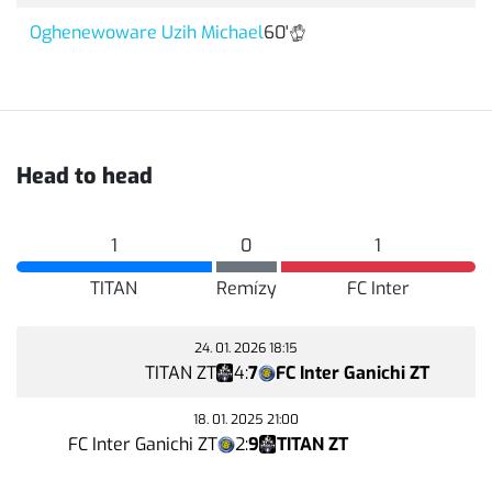
Oghenewoware Uzih Michael
60'
Head to head
1
0
1
TITAN
Remízy
FC Inter
24. 01. 2026 18:15
TITAN ZT
4
:
7
FC Inter Ganichi ZT
18. 01. 2025 21:00
FC Inter Ganichi ZT
2
:
9
TITAN ZT