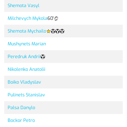
Shemota Vasyl
Milchevych Mykola
60'
Shemota Mychailo
Mushynets Marian
Peredruk Andrii
Nikolenko Anatolii
Boiko Vladyslav
Pulinets Stanislav
Palsa Danylo
Bockor Petro