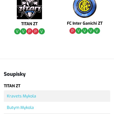
FC Inter Ganichi ZT
TITAN ZT
P
V
V
V
V
V
V
P
P
V
Soupisky
TITAN ZT
Kravets Mykola
Butym Mykola