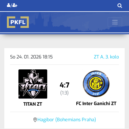
/
So 24. 01. 2026 18:15
ZT A, 3. kolo
4:7
(1:3)
FC Inter Ganichi ZT
TITAN ZT
Hagibor (Bohemians Praha)