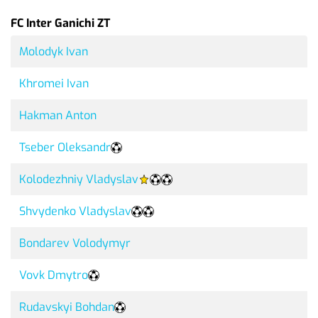
FC Inter Ganichi ZT
Molodyk Ivan
Khromei Ivan
Hakman Anton
Tseber Oleksandr
Kolodezhniy Vladyslav
Shvydenko Vladyslav
Bondarev Volodymyr
Vovk Dmytro
Rudavskyi Bohdan