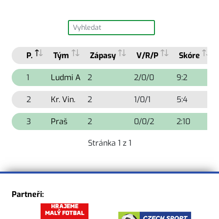
P.
Tým
Zápasy
V/R/P
Skóre
1
Ludmi A
2
2/0/0
9:2
2
Kr. Vin.
2
1/0/1
5:4
3
Praš
2
0/0/2
2:10
Stránka 1 z 1
Partneři: