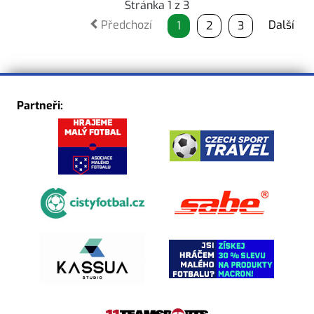
Stránka 1 z 3
Předchozí
Další
1
2
3
Partneři: