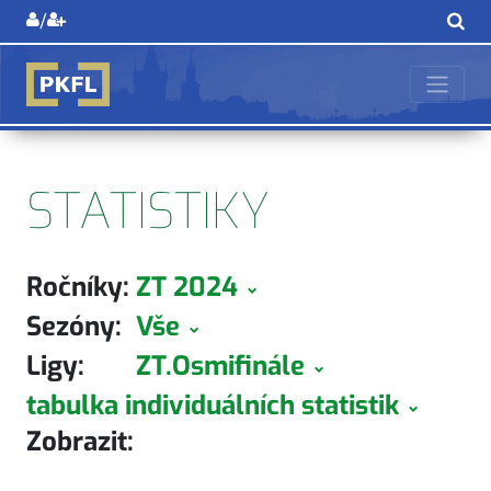
/
STATISTIKY
Ročníky:
ZT 2024
Sezóny:
Vše
Ligy:
ZT.Osmifinále
tabulka individuálních statistik
Zobrazit: