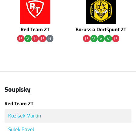
Red Team ZT
Borussia Dortšpunt ZT
P
V
P
P
R
P
V
V
V
P
Soupisky
Red Team ZT
Kožíšek Martin
Sulek Pavel