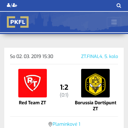
/
So 02. 03. 2019 15:30
ZT.FINAL4, 5. kolo
1:2
(0:1)
Red Team ZT
Borussia Dortšpunt
ZT
Plamínkové 1