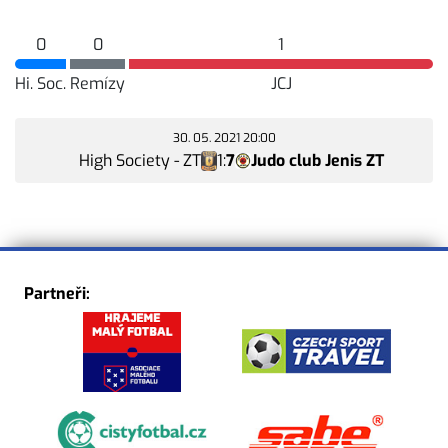
0
0
1
Hi. Soc.
Remízy
JCJ
30. 05. 2021 20:00
High Society - ZT
1
:
7
Judo club Jenis ZT
Partneři: