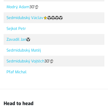
Modrý Adam
30'
Sedmidubský Václav
Sejkot Petr
Zavadil Jan
Sedmidubský Matěj
Sedmidubský Vojtěch
30'
Pfaf Michal
Head to head