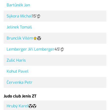
Bartůněk Jan
Sýkora Michal
15'
Jelínek Tomáš
Brunclík Vilém
Lemberger Jiří Lemberger
45'
Zulić Haris
Kohut Pavel
Červenka Petr
Judo club Jenis ZT
Hrubý Karel