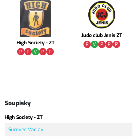
Judo club Jenis ZT
High Society - ZT
P
V
P
P
P
P
P
V
P
P
Soupisky
High Society - ZT
Surovec Václav