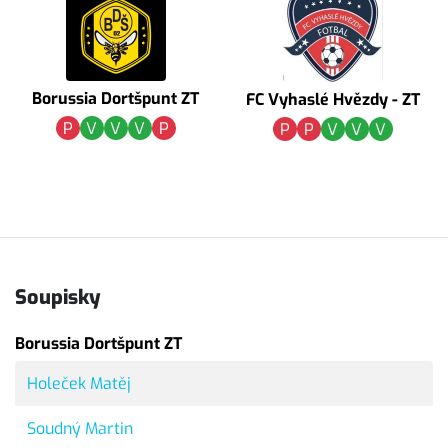
Borussia Dortšpunt ZT
FC Vyhaslé Hvězdy - ZT
P
V
V
V
P
P
P
V
V
V
Soupisky
Borussia Dortšpunt ZT
Holeček Matěj
Soudný Martin