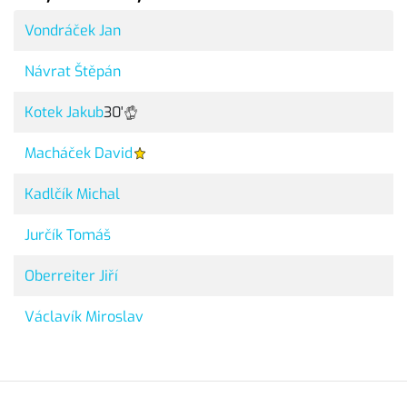
Vondráček Jan
Návrat Štěpán
Kotek Jakub
30'
Macháček David
Kadlčík Michal
Jurčík Tomáš
Oberreiter Jiří
Václavík Miroslav