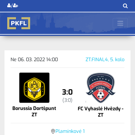
/
Ne 06. 03. 2022 14:00
ZT.FINAL4, 5. kolo
3:0
(3:0)
Borussia Dortšpunt
FC Vyhaslé Hvězdy -
ZT
ZT
Plamínkové 1