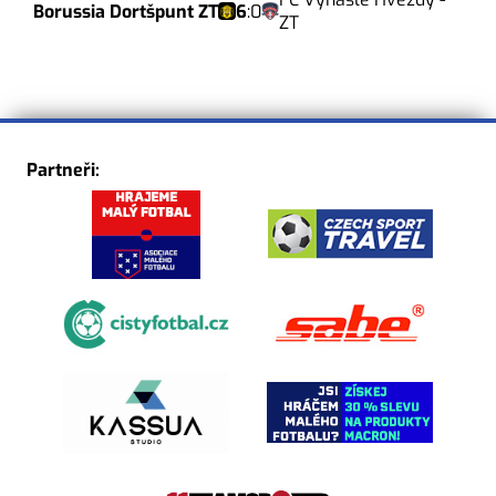
Borussia Dortšpunt ZT
6
:
0
ZT
Partneři: