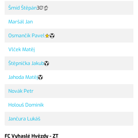
Šmíd Štěpán
30'
Maršál Jan
Osmančík Pavel
Vlček Matěj
Štěpnička Jakub
Jahoda Matěj
Novák Petr
Holouš Dominik
Jančura Lukáš
FC Vyhaslé Hvězdy - ZT