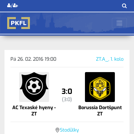
/
Pá 26. 02. 2016 19:00
ZT.A_, 1. kolo
3:0
(3:0)
AC Texaské hyeny -
Borussia Dortšpunt
ZT
ZT
Stodůlky