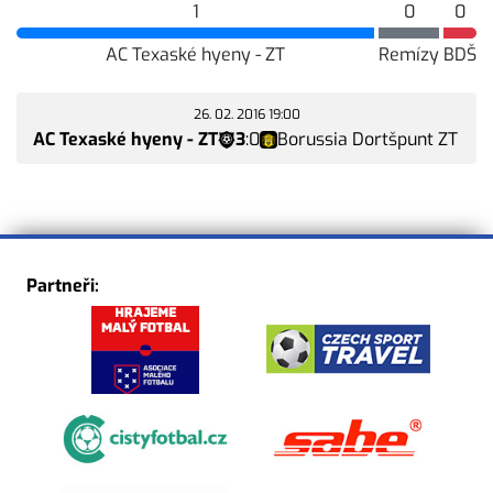
1
0
0
AC Texaské hyeny - ZT
Remízy
BDŠ
26. 02. 2016 19:00
AC Texaské hyeny - ZT
3
:
0
Borussia Dortšpunt ZT
Partneři: