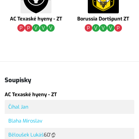
AC Texaské hyeny - ZT
Borussia Dortšpunt ZT
P
P
V
V
V
P
V
V
V
P
Soupisky
AC Texaské hyeny - ZT
Číhal Jan
Blaha Miroslav
Běloušek Lukáš
60'