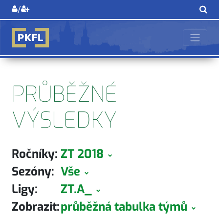
/
PRŮBĚŽNÉ
VÝSLEDKY
Ročníky:
ZT 2018
Sezóny:
Vše
Ligy:
ZT.A_
Zobrazit:
průběžná tabulka týmů