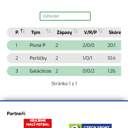
P.
Tým
Zápasy
V/R/P
Skóre
1
Pivná P
2
2/0/0
20:1
2
Perličky
2
1/0/1
10:4
3
Galácticos
2
0/0/2
1:26
Stránka 1 z 1
Partneři: