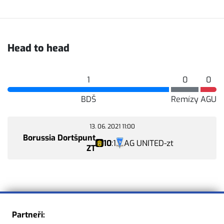
Head to head
1
0
0
BDŠ
Remízy
AGU
13. 06. 2021 11:00
Borussia Dortšpunt
1
AG UNITED-zt
10
:
ZT
Partneři: