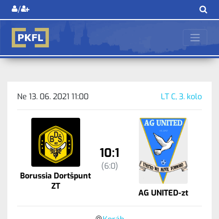
/
Ne 13. 06. 2021 11:00
LT C, 3. kolo
10:1
(6:0)
Borussia Dortšpunt
ZT
AG UNITED-zt