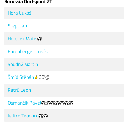
Borussia Dortšpunt ZT
Hora Lukáš
Šrepl Jan
Holeček Matěj
Ehrenberger Lukáš
Soudný Martin
Šmíd Štěpán
60'
Petrů Leon
Osmančík Pavel
Ielitro Teodoro