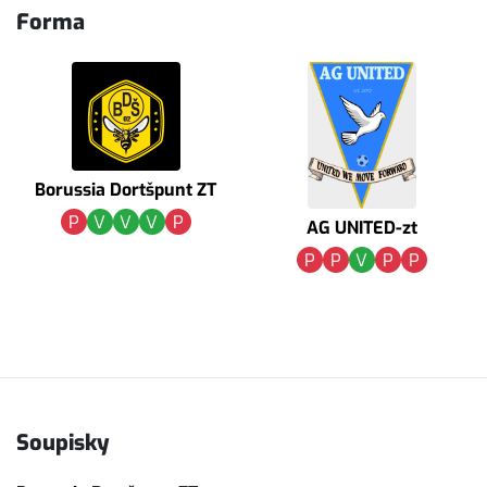
Forma
Borussia Dortšpunt ZT
P
V
V
V
P
AG UNITED-zt
P
P
V
P
P
Soupisky