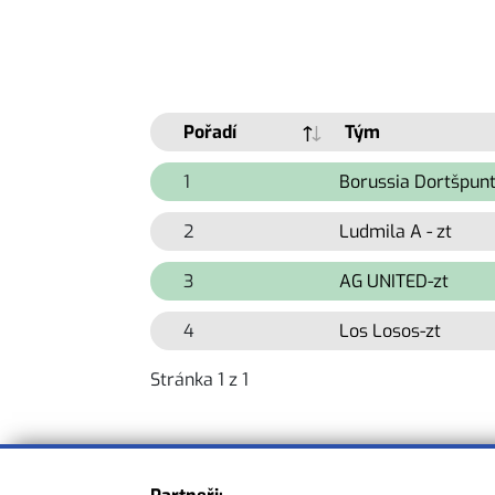
Pořadí
Tým
1
Borussia Dortšpunt
2
Ludmila A - zt
3
AG UNITED-zt
4
Los Losos-zt
Stránka 1 z 1