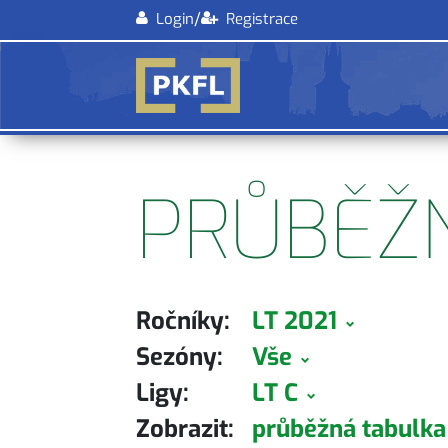
/
Login
Registrace
PRŮBĚŽ
Ročníky:
LT 2021
Sezóny:
Vše
Ligy:
LT C
Zobrazit:
průběžná tabulk