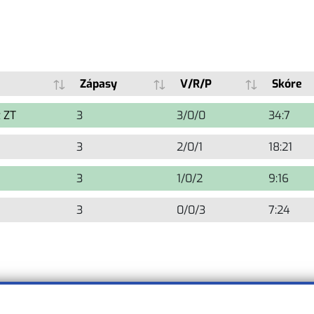
Zápasy
V/R/P
Skóre
 ZT
3
3/0/0
34:7
3
2/0/1
18:21
3
1/0/2
9:16
3
0/0/3
7:24