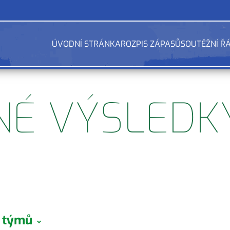
ÚVODNÍ STRÁNKA
ROZPIS ZÁPASŮ
SOUTĚŽNÍ Ř
NÉ VÝSLEDK
a týmů