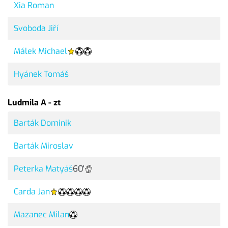
Xia Roman
Svoboda Jiří
Málek Michael
Hyánek Tomáš
Ludmila A - zt
Barták Dominik
Barták Miroslav
Peterka Matyáš
60'
Carda Jan
Mazanec Milan