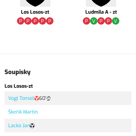
Los Losos-zt
Ludmila A - zt
P
P
P
P
P
P
V
P
P
V
Soupisky
Los Losos-zt
Vogl Tomáš
60'
Škeřík Martin
Lacko Jan