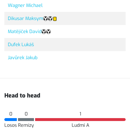
Wagner Michael
Dikusar Maksym
Matějíček David
Dufek Lukáš
Javůrek Jakub
Head to head
0
0
1
Losos
Remízy
Ludmi A