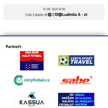
13. 06. 2021 14:30
Los Losos-zt
3
:
10
Ludmila A - zt
Partneři: