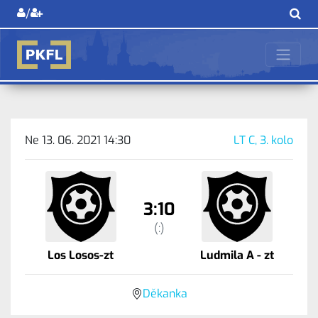
/
Ne 13. 06. 2021 14:30
LT C, 3. kolo
3:10
(:)
Los Losos-zt
Ludmila A - zt
Děkanka