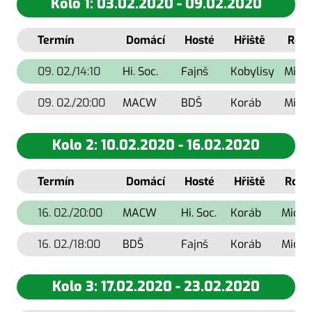
Kolo 1: 03.02.2020 - 09.02.2020
Termín
Domácí
Hosté
Hřiště
Rozh
09. 02./14:10
Hi. Soc.
Fajnš
Kobylisy
Micha
09. 02./20:00
MACW
BDŠ
Koráb
Micha
Kolo 2: 10.02.2020 - 16.02.2020
Termín
Domácí
Hosté
Hřiště
Rozh
16. 02./20:00
MACW
Hi. Soc.
Koráb
Micha
16. 02./18:00
BDŠ
Fajnš
Koráb
Micha
Kolo 3: 17.02.2020 - 23.02.2020