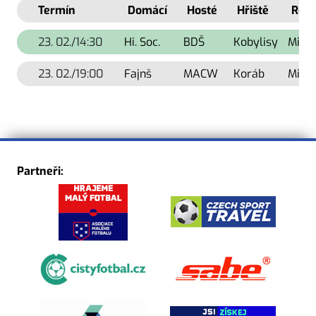
Termín
Domácí
Hosté
Hřiště
Rozh
23. 02./14:30
Hi. Soc.
BDŠ
Kobylisy
Micha
23. 02./19:00
Fajnš
MACW
Koráb
Micha
Partneři: