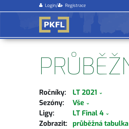
/
Login
Registrace
PRŮBĚŽ
Ročníky:
LT 2021
Sezóny:
Vše
Ligy:
LT Final 4
Zobrazit:
průběžná tabulk