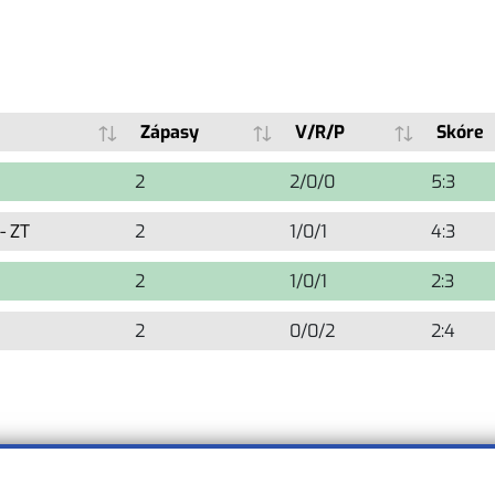
Zápasy
V/R/P
Skóre
2
2/0/0
5:3
- ZT
2
1/0/1
4:3
2
1/0/1
2:3
2
0/0/2
2:4