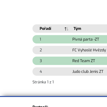
Pořadí
Tým
1
Pivná parta -ZT
2
FC Vyhaslé Hvězdy 
3
Red Team ZT
4
Judo club Jenis ZT
Stránka 1 z 1