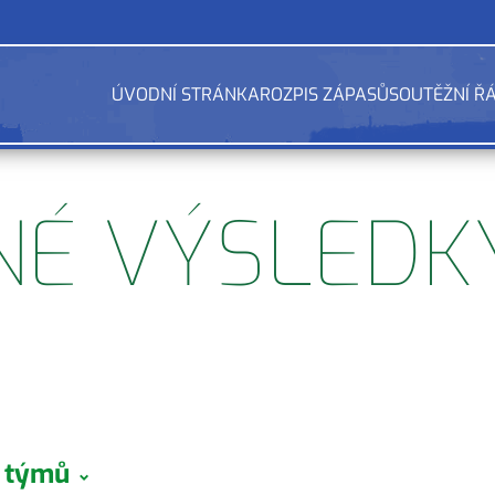
ÚVODNÍ STRÁNKA
ROZPIS ZÁPASŮ
SOUTĚŽNÍ Ř
NÉ VÝSLEDK
a týmů