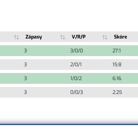
Zápasy
V/R/P
Skóre
3
3/0/0
27:1
3
2/0/1
15:8
3
1/0/2
6:16
3
0/0/3
2:25