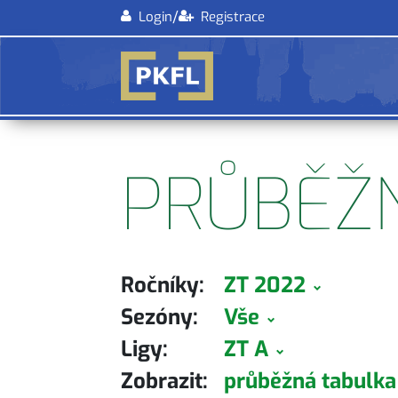
/
Login
Registrace
PRŮBĚŽ
Ročníky:
ZT 2022
Sezóny:
Vše
Ligy:
ZT A
Zobrazit:
průběžná tabulk