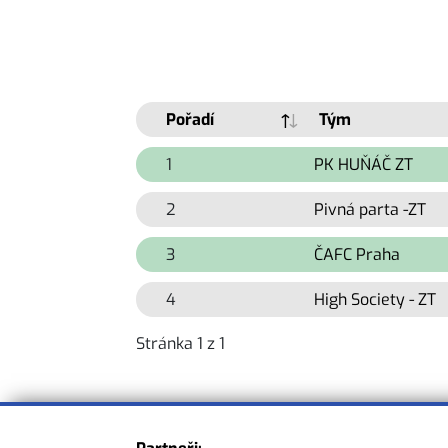
Pořadí
Tým
1
PK HUŇÁČ ZT
2
Pivná parta -ZT
3
ČAFC Praha
4
High Society - ZT
Stránka 1 z 1