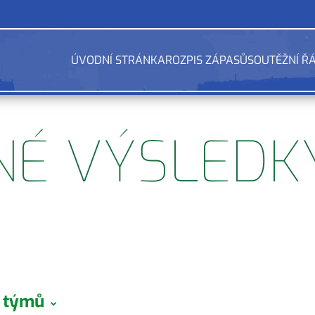
ÚVODNÍ STRÁNKA
ROZPIS ZÁPASŮ
SOUTĚŽNÍ Ř
NÉ VÝSLEDK
a týmů