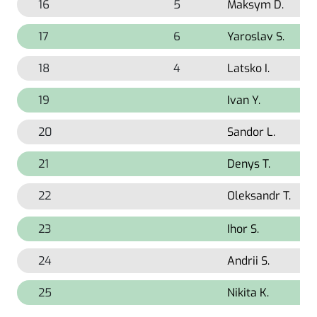
16
9999
5
Maksym D.
19
17
9999
6
Yaroslav S.
20
18
9999
4
Latsko I.
20
19
9999
9999
Ivan Y.
19
20
9999
9999
Sandor L.
19
21
9999
9999
Denys T.
19
22
9999
9999
Oleksandr T.
19
23
9999
9999
Ihor S.
19
24
9999
9999
Andrii S.
19
25
9999
9999
Nikita K.
20