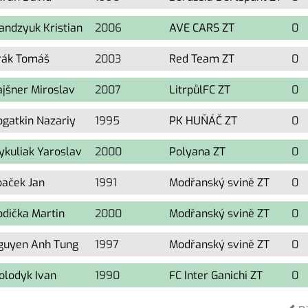
andzyuk Kristian
2006
AVE CARS ZT
0
irák Tomáš
2003
Red Team ZT
0
ajšner Miroslav
2007
LitrpůlFC ZT
0
ogatkin Nazariy
1995
PK HUŇÁČ ZT
0
ykuliak Yaroslav
2000
Polyana ZT
0
paček Jan
1991
Modřanský svině ZT
0
odička Martin
2000
Modřanský svině ZT
0
guyen Anh Tung
1997
Modřanský svině ZT
0
olodyk Ivan
1990
FC Inter Ganichi ZT
0