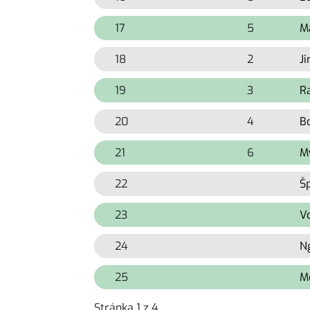
17
9999
5
M
18
9999
2
J
19
9999
3
R
20
9999
4
B
21
9999
6
M
22
9999
9999
Š
23
9999
9999
V
24
9999
9999
N
25
9999
9999
M
Stránka 1 z 4