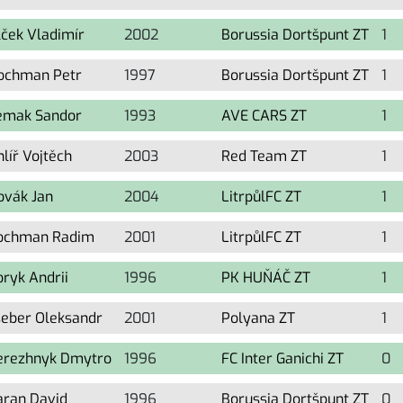
lček Vladimír
2002
Borussia Dortšpunt ZT
1
ochman Petr
1997
Borussia Dortšpunt ZT
1
emak Sandor
1993
AVE CARS ZT
1
líř Vojtěch
2003
Red Team ZT
1
ovák Jan
2004
LitrpůlFC ZT
1
ochman Radim
2001
LitrpůlFC ZT
1
oryk Andrii
1996
PK HUŇÁČ ZT
1
seber Oleksandr
2001
Polyana ZT
1
erezhnyk Dmytro
1996
FC Inter Ganichi ZT
0
aran David
1996
Borussia Dortšpunt ZT
0