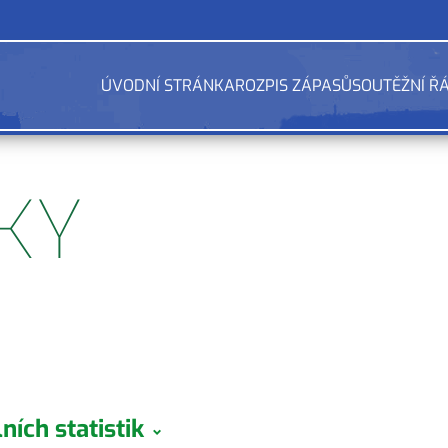
ÚVODNÍ STRÁNKA
ROZPIS ZÁPASŮ
SOUTĚŽNÍ Ř
IKY
ních statistik