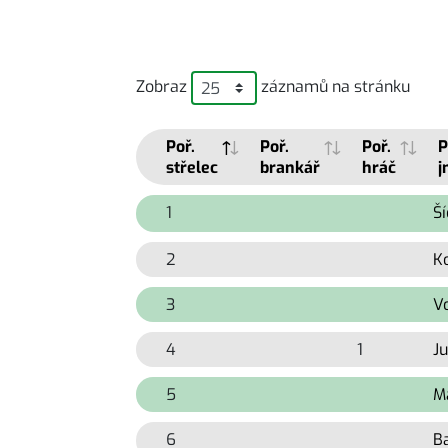
Zobraz
záznamů na stránku
Poř.
Poř.
Poř.
P
střelec
brankář
hráč
j
1
9999
9999
Ší
2
9999
9999
K
3
9999
9999
V
4
9999
1
J
5
9999
9999
M
6
9999
9999
Ba