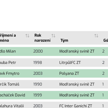
říjmení a
Rok
méno
narození
Tým
Gó
dlo Milan
2000
Modřanský svině ZT
2
ouba Petr
1998
LitrpůlFC ZT
2
ovk Fmytro
2003
Polyana ZT
2
určík Tomáš
1990
Modřanský svině ZT
1
acháček David
1999
Modřanský svině ZT
1
lahura Vitalii
2003
FC Inter Ganichi ZT
1