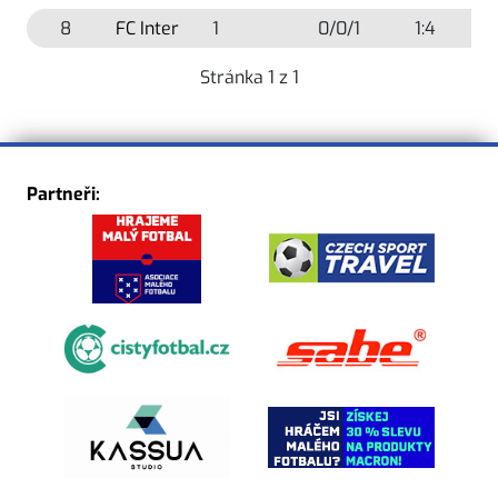
8
FC Inter
1
0/0/1
1:4
Stránka 1 z 1
Partneři: