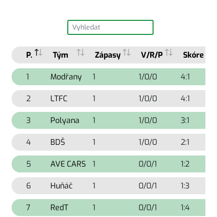
P.
Tým
Zápasy
V/R/P
Skóre
1
Modřany
1
1/0/0
4:1
2
LTFC
1
1/0/0
4:1
3
Polyana
1
1/0/0
3:1
4
BDŠ
1
1/0/0
2:1
5
AVE CARS
1
0/0/1
1:2
6
Huňáč
1
0/0/1
1:3
7
RedT
1
0/0/1
1:4