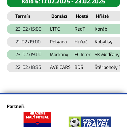
Kolo 6: 17.02.2025 - 23.02.2025
Termín
Domácí
Hosté
Hřiště
23. 02./15:00
LTFC
RedT
Koráb
K
21. 02./19:00
Polyana
Huňáč
Kobylisy
23. 02./19:00
Modřany
FC Inter
SK Modřany
M
22. 02./18:35
AVE CARS
BDŠ
Štěrboholy 1
F
Partneři: