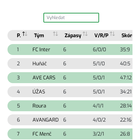
P.
Tým
Zápasy
V/R/P
Skóre
1
FC Inter
6
6/0/0
35:9
2
Huňáč
6
5/1/0
40:5
3
AVE CARS
6
5/0/1
47:12
4
ÚŽAS
6
5/0/1
34:21
5
Roura
6
4/1/1
28:14
6
AVANGARD
6
4/0/2
22:16
7
FC Menč
6
3/2/1
26:8