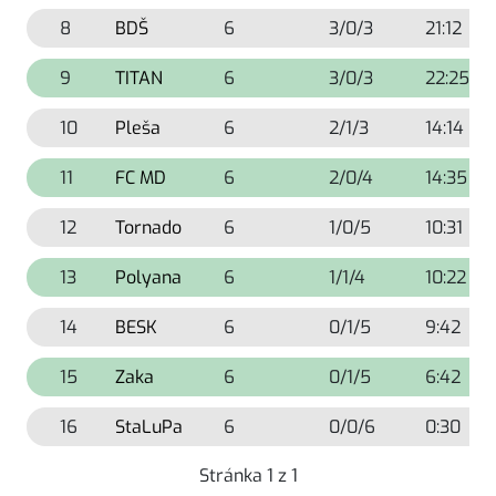
8
BDŠ
6
3/0/3
21:12
9
TITAN
6
3/0/3
22:25
10
Pleša
6
2/1/3
14:14
11
FC MD
6
2/0/4
14:35
12
Tornado
6
1/0/5
10:31
13
Polyana
6
1/1/4
10:22
14
BESK
6
0/1/5
9:42
15
Zaka
6
0/1/5
6:42
16
StaLuPa
6
0/0/6
0:30
Stránka 1 z 1